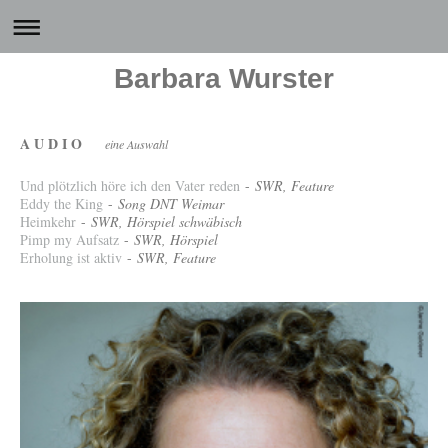
Barbara Wurster
A U D I O
eine Auswahl
Und plötzlich höre ich den Vater reden
-
SWR, Feature
Eddy the King
-
Song DNT Weimar
Heimkehr
-
SWR, Hörspiel schwäbisch
Pimp my Aufsatz
-
SWR, Hörspiel
Erholung ist aktiv
-
SWR, Feature